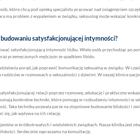
 osób, które chcą pod opieką specjalisty pracować nad osiągnięciem szczęś
para ma problem z wypaleniem w związku, seksuolog może wskazać konkre
 budowaniu satysfakcjonującej intymności?
udować satysfakcjonującą intymność łóżku. Wiele osób przychodząc po p
 oraz przemęczonych mężczyzn ze spadkiem libido.
ielania porad, jak poprawić komunikację seksualną w związku. W czasie 
iera rodziców w rozmowach o seksualności z dziećmi. W naszej klinice pacj
ysfakcjonującej relacji poprzez rozmowę, edukację i praktyczne wskazó
poznają konkretne techniki, które pomogą w rozbudzeniu intymności w seks
ość. Taka technika pozwala parze na stopniowe budowanie bliskości i zwi
 się, jak wpływa na ich relację.
entów w krótkotrwałych i wieloletnich związkach. Nasza klinika jest otwa
iskości. Serdecznie zapraszamy na konsultację.