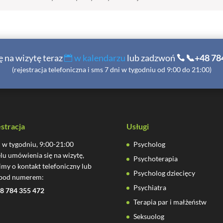
 na wizytę teraz
w kalendarzu
lub zadzwoń
📞+48 78
(rejestracja telefoniczna i sms 7 dni w tygodniu od 9:00 do 21:00)
stracja
Usługi
i w tygodniu, 9:00-21:00
Psycholog
lu umówienia się na wizytę,
Psychoterapia
imy o kontakt telefoniczny lub
Psycholog dziecięcy
pod numerem:
Psychiatra
8 784 355 472
Terapia par i małżeństw
Seksuolog