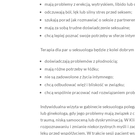
mają problemy z erekcją, wytryskiem, libido lu
odczuwają ból, lęk lub silny stres przed seksem;
szukają porad jak rozmawiać o seksie z partnere
mają za sobą trudne doświadczenie seksualne;
chcą lepiej poznać swoje potrzeby w sferze inty
Terapia dla par u seksuologa będzie z kolei dobrym
doświadczają problemów z płodnością;
mają różne potrzeby w łóżku;
nie są zadowolone z życia intymnego;
chcą odbudować więź i bliskość w związku;
chcą wspólnie pracować nad rozwiązaniem pro
Indywidualna wizyta w gabinecie seksuologa polega
lub ginekologa, gdy jego problemy mają związek z 
traumą, niską samooceną lub dyskryminacją. W Klin
rozpoznawaniu i zmianie niekorzystnych myśli i za
lęku przed współżyciem. W trakcie sesji pacjent w