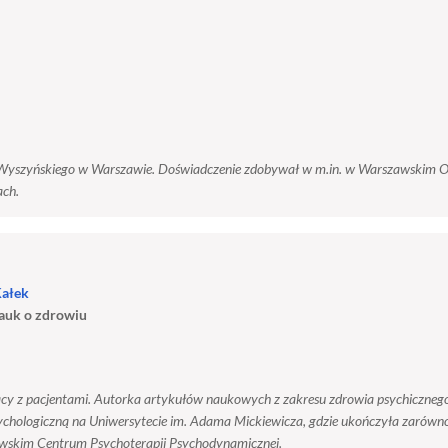
 Wyszyńskiego w Warszawie. Doświadczenie zdobywał w m.in. w Warszawskim Oś
ach.
Kałek
nauk o zdrowiu
racy z pacjentami. Autorka artykułów naukowych z zakresu zdrowia psychiczneg
ologiczną na Uniwersytecie im. Adama Mickiewicza, gdzie ukończyła zarówno st
owskim Centrum Psychoterapii Psychodynamicznej.