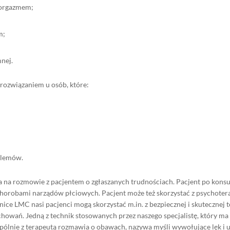
b orgazmem;
m;
mnej.
 rozwiązaniem u osób, które:
blemów.
 na rozmowie z pacjentem o zgłaszanych trudnościach. Pacjent po konsul
chorobami narządów płciowych. Pacjent może też skorzystać z psychoterap
ice LMC nasi pacjenci mogą skorzystać m.in. z bezpiecznej i skutecznej 
chowań. Jedną z technik stosowanych przez naszego specjalistę, który ma 
spólnie z terapeutą rozmawia o obawach, nazywa myśli wywołujące lęk i uc