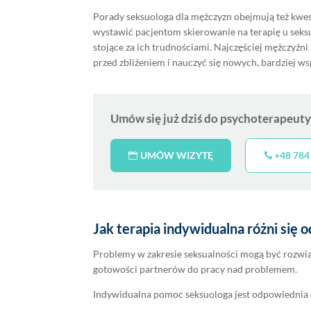
Porady seksuologa dla mężczyzn obejmują też kwesti
wystawić pacjentom skierowanie na terapię u seks
stojące za ich trudnościami. Najczęściej mężczyźn
przed zbliżeniem i nauczyć się nowych, bardziej ws
Umów się już dziś do psychoterapeuty
UMÓW WIZYTĘ
+48 784
Jak terapia indywidualna różni się o
Problemy w zakresie seksualności mogą być rozwiąza
gotowości partnerów do pracy nad problemem.
Indywidualna pomoc seksuologa jest odpowiednia d