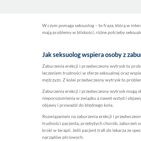
W czym pomaga seksuolog – to fraza, którą w inter
mają problemy w bliskości, różne potrzeby seksualne
Jak seksuolog wspiera osoby z zab
Zaburzenia erekcji i przedwczesny wytrysk to probl
leczeniem trudności w sferze seksualnej oraz wsp
mężczyzn. Z kolei przedwczesny wytrysk to problem
Zaburzenia erekcji i przedwczesny wytrysk mogą sk
nieporozumienia w związku a nawet wstyd i objawy 
objawy i prowadzi do błędnego koła.
Rozwiązaniem na zaburzenia erekcji i przedwczesn
trudności pacjenta, przebytych chorób, zaburzeń o
kroki w terapii. Jeśli pacjent trafi do lekarza ze s
narządów płciowych.