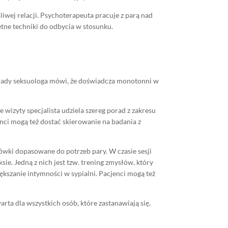
liwej relacji. Psychoterapeuta pracuje z parą nad
tne techniki do odbycia w stosunku.
orady seksuologa mówi, że doświadcza monotonni w
wizyty specjalista udziela szereg porad z zakresu
enci mogą też dostać skierowanie na badania z
wki dopasowane do potrzeb pary. W czasie sesji
ie. Jedną z nich jest tzw. trening zmysłów, który
ększanie intymności w sypialni. Pacjenci mogą też
rta dla wszystkich osób, które zastanawiają się,