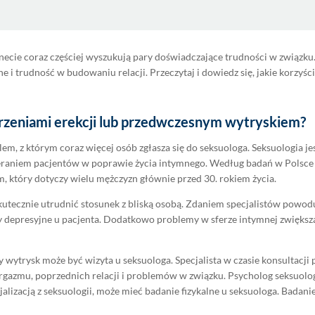
necie coraz częściej wyszukują pary doświadczające trudności w związku
 i trudność w budowaniu relacji. Przeczytaj i dowiedz się, jakie korzyści 
urzeniami erekcji lub przedwczesnym wytryskiem?
em, z którym coraz więcej osób zgłasza się do seksuologa. Seksuologia je
ieraniem pacjentów w poprawie życia intymnego. Według badań w Polsce n
, który dotyczy wielu mężczyzn głównie przed 30. rokiem życia.
utecznie utrudnić stosunek z bliską osobą. Zdaniem specjalistów powodu
depresyjne u pacjenta. Dodatkowo problemy w sferze intymnej zwiększają
y wytrysk może być wizyta u seksuologa. Specjalista w czasie konsultac
rgazmu, poprzednich relacji i problemów w związku. Psycholog seksuolog
pecjalizacją z seksuologii, może mieć badanie fizykalne u seksuologa. Bada