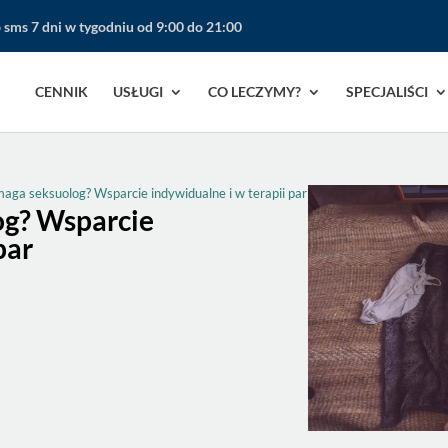
b sms 7 dni w tygodniu od 9:00 do 21:00
CENNIK
USŁUGI
CO LECZYMY?
SPECJALIŚCI
ga seksuolog? Wsparcie indywidualne i w terapii par
g? Wsparcie
par