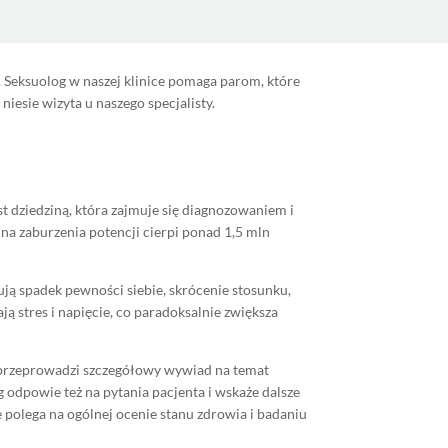
. Seksuolog w naszej klinice pomaga parom, które
niesie wizyta u naszego specjalisty.
st dziedziną, która zajmuje się diagnozowaniem i
a zaburzenia potencji cierpi ponad 1,5 mln
ją spadek pewności siebie, skrócenie stosunku,
 stres i napięcie, co paradoksalnie zwiększa
ji przeprowadzi szczegółowy wywiad na temat
 odpowie też na pytania pacjenta i wskaże dalsze
nie polega na ogólnej ocenie stanu zdrowia i badaniu