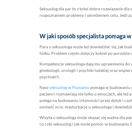
Seksuolog dla par to z kolei dobre rozwiązanie dla
rozpoznaniem problemy i określeniem celu. Jeśli 
W jaki sposób specjalista pomaga w
Para u seksuologa może też dowiedzieć się, jak b
łóżku. Problem często dotyczy kobiet po porodzie
Kompetencje seksuologa dają mu uprawnienia do udz
ginekologii, urologii i psychiki ludzkiej oraz wsp
psychiatrii.
Nasz
seksuolog w Poznaniu
pomaga w budowaniu sat
pacjenci rozmawiają nie tylko o emocjach, ale też 
polega na budowaniu intymności przez dotyk i czuł
omówić m.in. masturbację u seksuologa i dowiedzieć
Wizyta u seksuologa może okazać się ważna dla pacj
co robi seksuolog i jak może pomóc w budowaniu bl