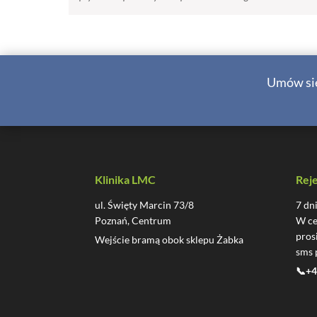
Umów się
Klinika LMC
Reje
ul. Święty Marcin 73/8
7 dn
Poznań, Centrum
W ce
pros
Wejście bramą obok sklepu Żabka
sms 
📞+4