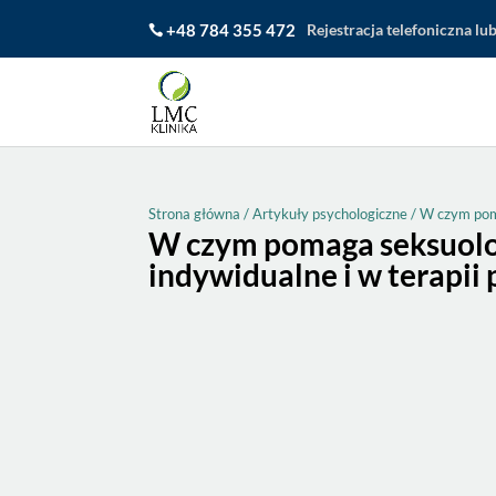
+48 784 355 472
Rejestracja telefoniczna lu
Strona główna
/
Artykuły psychologiczne
/
W czym poma
W czym pomaga seksuolo
indywidualne i w terapii 