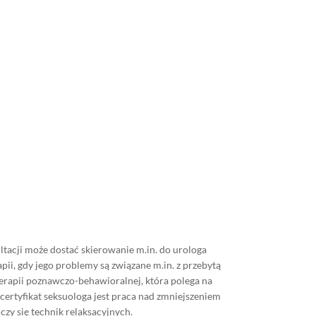
tacji może dostać skierowanie m.in. do urologa
ii, gdy jego problemy są związane m.in. z przebytą
terapii poznawczo-behawioralnej, która polega na
certyfikat seksuologa jest praca nad zmniejszeniem
zy się technik relaksacyjnych.