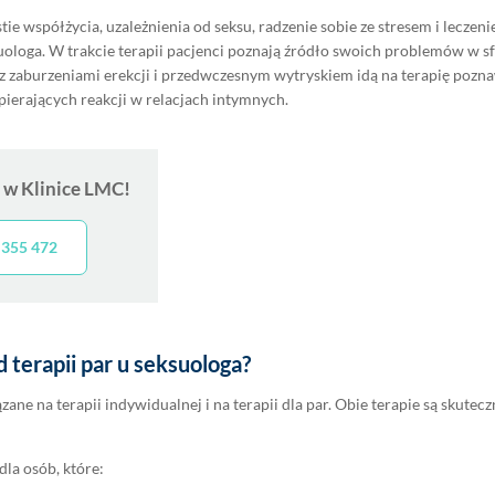
e współżycia, uzależnienia od seksu, radzenie sobie ze stresem i leczen
uologa. W trakcie terapii pacjenci poznają źródło swoich problemów w s
i z zaburzeniami erekcji i przedwczesnym wytryskiem idą na terapię poz
pierających reakcji w relacjach intymnych.
 w Klinice LMC!
 355 472
d terapii par u seksuologa?
ne na terapii indywidualnej i na terapii dla par. Obie terapie są skutecz
la osób, które: