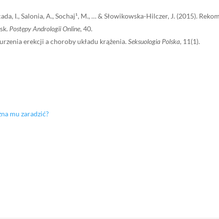
oncada, I., Salonia, A., Sochaj¹, M., … & Słowikowska-Hilczer, J. (2015). R
ysk.
Postępy Andrologii Online
, 40.
aburzenia erekcji a choroby układu krążenia.
Seksuologia Polska
, 11(1).
żna mu zaradzić?