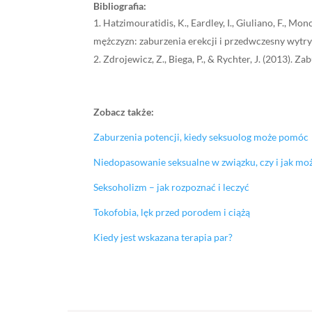
Bibliografia:
Hatzimouratidis, K., Eardley, I., Giuliano, F., M
mężczyzn: zaburzenia erekcji i przedwczesny wytr
Zdrojewicz, Z., Biega, P., & Rychter, J. (2013). Z
Zobacz także:
Zaburzenia potencji, kiedy seksuolog może pomóc
Niedopasowanie seksualne w związku, czy i jak mo
Seksoholizm – jak rozpoznać i leczyć
Tokofobia, lęk przed porodem i ciążą
Kiedy jest wskazana terapia par?