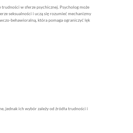
ie trudności w sferze psychicznej. Psycholog może
ferze seksualności i uczą się rozumieć mechanizmy
nawczo-behawioralną, która pomaga ograniczyć lęk
ne, jednak ich wybór zależy od źródła trudności i