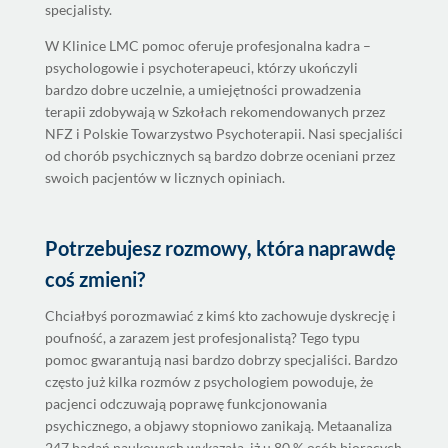
specjalisty.
W Klinice LMC pomoc oferuje profesjonalna kadra –
psychologowie i psychoterapeuci, którzy ukończyli
bardzo dobre uczelnie, a umiejętności prowadzenia
terapii zdobywają w Szkołach rekomendowanych przez
NFZ i Polskie Towarzystwo Psychoterapii. Nasi specjaliści
od chorób psychicznych są bardzo dobrze oceniani przez
swoich pacjentów w licznych opiniach.
Potrzebujesz rozmowy, która naprawdę
coś zmieni?
Chciałbyś porozmawiać z kimś kto zachowuje dyskrecję i
poufność, a zarazem jest profesjonalistą? Tego typu
pomoc gwarantują nasi bardzo dobrzy specjaliści. Bardzo
często już kilka rozmów z psychologiem powoduje, że
pacjenci odczuwają poprawę funkcjonowania
psychicznego, a objawy stopniowo zanikają. Metaanaliza
247 badań naukowych wykazała, iż u 80 % osób biorących