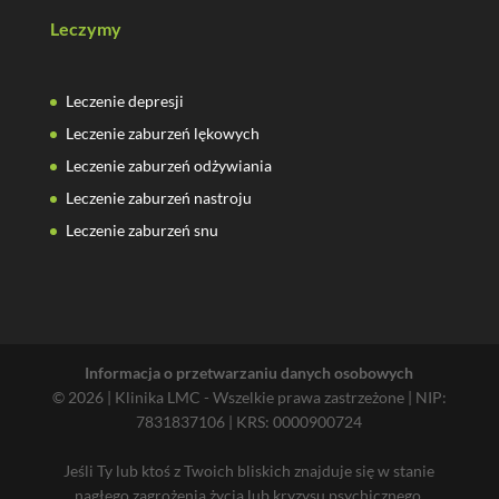
Leczymy
Leczenie depresji
Leczenie zaburzeń lękowych
Leczenie zaburzeń odżywiania
Leczenie zaburzeń nastroju
Leczenie zaburzeń snu
Informacja o przetwarzaniu danych osobowych
© 2026 | Klinika LMC - Wszelkie prawa zastrzeżone | NIP:
7831837106 | KRS: 0000900724
Jeśli Ty lub ktoś z Twoich bliskich znajduje się w stanie
nagłego zagrożenia życia lub kryzysu psychicznego,