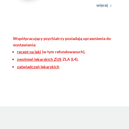
więcej
Współpracujący psychiatrzy posiadają uprawnienia do
wystawiania:
recept na leki
(w tym refundowanych),
zwolnień lekarskich ZUS
ZLA (L4),
zaświadczeń lekarskich