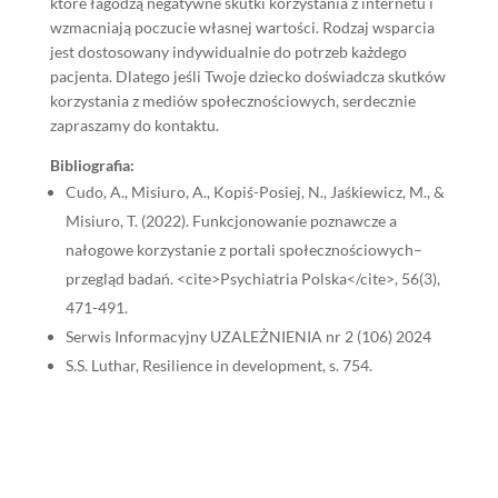
które łagodzą negatywne skutki korzystania z internetu i
wzmacniają poczucie własnej wartości. Rodzaj wsparcia
jest dostosowany indywidualnie do potrzeb każdego
pacjenta. Dlatego jeśli Twoje dziecko doświadcza skutków
korzystania z mediów społecznościowych, serdecznie
zapraszamy do kontaktu.
Bibliografia:
Cudo, A., Misiuro, A., Kopiś-Posiej, N., Jaśkiewicz, M., &
Misiuro, T. (2022). Funkcjonowanie poznawcze a
nałogowe korzystanie z portali społecznościowych–
przegląd badań. <cite>Psychiatria Polska</cite>, 56(3),
471-491.
Serwis Informacyjny UZALEŻNIENIA nr 2 (106) 2024
S.S. Luthar, Resilience in development, s. 754.