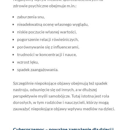
zdrowie psychiczne obejmuje m.in.:
zaburzenia snu,
nieadekwatną ocenę własnego wyglądu,
niskie poczucie własnej wartości,
pogorszenie relacji rówieśniczych,
porównywanie się z influencerami,
trudności w koncentracji i nauce,
wzrost lęku,
spadek zaangażowania.
Szczególnie niepokojące objawy obejmują też spadek
nastroju, odsunięcie się od innych, a w dłuższej
perspektywie myśli samobójcze. Tutaj istotna jest rola
dorosłych, w tym rodziców i nauczycieli, którzy mogą
zauważyć niepokojące objawy wpływu mediów na dzieci.
Cyberprzemoc – poważne zagrożenie dla dzieci i