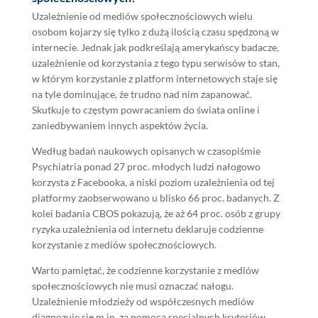
Uzależnienie od mediów społecznościowych wielu
osobom kojarzy się tylko z dużą ilością czasu spędzoną w
internecie. Jednak jak podkreślają amerykańscy badacze,
uzależnienie od korzystania z tego typu serwisów to stan,
w którym korzystanie z platform internetowych staje się
na tyle dominujące, że trudno nad nim zapanować.
Skutkuje to częstym powracaniem do świata online i
zaniedbywaniem innych aspektów życia.
Według badań naukowych opisanych w czasopiśmie
Psychiatria ponad 27 proc. młodych ludzi nałogowo
korzysta z Facebooka, a niski poziom uzależnienia od tej
platformy zaobserwowano u blisko 66 proc. badanych. Z
kolei badania CBOS pokazują, że aż 64 proc. osób z grupy
ryzyka uzależnienia od internetu deklaruje codzienne
korzystanie z mediów społecznościowych.
Warto pamiętać, że codzienne korzystanie z mediów
społecznościowych nie musi oznaczać nałogu.
Uzależnienie młodzieży od współczesnych mediów
diagnozuje się m.in. za pomocą specjalnych kryteriów,