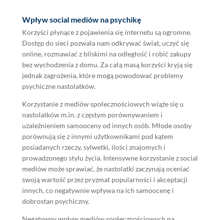
Wpływ social mediów na psychikę
Korzyści płynące z pojawienia się internetu są ogromne.
Dostęp do sieci pozwala nam odkrywać świat, uczyć się
online, rozmawiać z bliskimi na odległość i robić zakupy
bez wychodzenia z domu. Za całą masą korzyści kryją się
jednak zagrożenia, które mogą powodować problemy
psychiczne nastolatków.
Korzystanie z mediów społecznościowych wiąże się u
nastolatków m.in. z częstym porównywaniem i
uzależnieniem samooceny od innych osób. Młode osoby
porównują się z innymi użytkownikami pod kątem
posiadanych rzeczy, sylwetki, ilości znajomych i
prowadzonego stylu życia. Intensywne korzystanie z social
mediów może sprawiać, że nastolatki zaczynają oceniać
swoją wartość przez pryzmat popularności i akceptacji
innych, co negatywnie wpływa na ich samoocenę i
dobrostan psychiczny.
Negatywny wpływ mediów społecznościowych na