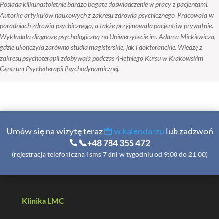
Posiada kilkunastoletnie bardzo bogate doświadczenie w pracy z pacjentami.
Autorka artykułów naukowych z zakresu zdrowia psychicznego. Pracowała w
poradniach zdrowia psychicznego, a także przyjmowała pacjentów prywatnie.
Wykładała diagnozę psychologiczną na Uniwersytecie im. Adama Mickiewicza,
gdzie ukończyła zarówno studia magisterskie, jak i doktoranckie. Wiedzę z
zakresu psychoterapii zdobywała podczas 4-letniego Kursu w Krakowskim
Centrum Psychoterapii Psychodynamicznej.
Umów się na wizytę teraz
w kalendarzu
lub zadzwoń
📞+48 784 355 472
(rejestracja telefoniczna i sms 7 dni w tygodniu od 9:00 do 21:00)
Klinika LMC