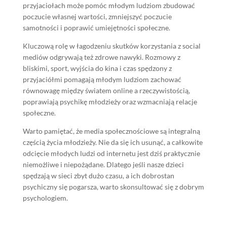
przyjaciołach może pomóc młodym ludziom zbudować
poczucie własnej wartości, zmniejszyć poczucie
samotności i poprawić umiejętności społeczne.
Kluczową rolę w łagodzeniu skutków korzystania z social
mediów odgrywają też zdrowe nawyki. Rozmowy z
bliskimi, sport, wyjścia do kina i czas spędzony z
przyjaciółmi pomagają młodym ludziom zachować
równowagę między światem online a rzeczywistością,
poprawiają psychikę młodzieży oraz wzmacniają relacje
społeczne.
Warto pamiętać, że media społecznościowe są integralną
częścią życia młodzieży. Nie da się ich usunąć, a całkowite
odcięcie młodych ludzi od internetu jest dziś praktycznie
niemożliwe i niepożądane. Dlatego jeśli nasze dzieci
spędzają w sieci zbyt dużo czasu, a ich dobrostan
psychiczny się pogarsza, warto skonsultować się z dobrym
psychologiem.