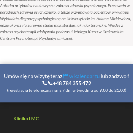
Autorka artykułów naukowych z zakresu zdrowia psychicznego. Pracowała w
poradniach zdrowia psychicznego, a także przyjmowała pacjentów prywatnie.
Wykładała diagnozę psychologiczną na Uniwersytecie im. Adama Mickiewicza,
gdzie ukończyła zarówno studia magisterskie, jak i doktoranckie. Wiedzę z
zakresu psychoterapii zdobywała podczas 4-letniego Kursu w Krakowskim
Centrum Psychoterapii Psychodynamicznej.
Umów się na wizytę teraz
w kalendarzu
lub zadzwoń
📞+48 784 355 472
(rejestracja telefoniczna i sms 7 dni w tygodniu od 9:00 do 21:00)
Klinika LMC