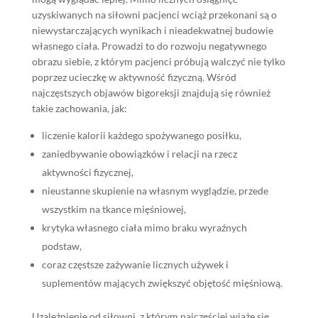
uzyskiwanych na siłowni pacjenci wciąż przekonani są o
niewystarczających wynikach i nieadekwatnej budowie
własnego ciała. Prowadzi to do rozwoju negatywnego
obrazu siebie, z którym pacjenci próbują walczyć nie tylko
poprzez ucieczkę w aktywność fizyczną. Wśród
najczęstszych objawów bigoreksji znajdują się również
takie zachowania, jak:
liczenie kalorii każdego spożywanego posiłku,
zaniedbywanie obowiązków i relacji na rzecz
aktywności fizycznej,
nieustanne skupienie na własnym wyglądzie, przede
wszystkim na tkance mięśniowej,
krytyka własnego ciała mimo braku wyraźnych
podstaw,
coraz częstsze zażywanie licznych używek i
suplementów mających zwiększyć objętość mięśniową.
Uzależnienie od siłowni, z którym najczęściej wiąże się