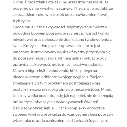
ruchu. Praca zdalna czy zakupy przez internet nie służą
podejmowaniu wysiłku fizycznego. Nie dziwi więc fakt, że
z początkiem roku wiele osób postanawia zmienić swój
tryb życia
i podejmuje liczne aktywności. Wykonywanie ćwiczeń
powoduje bowiem poprawę pracy serca, rozrost tkanki
mięśniowej oraz polepszenie dobrostanu i zadowolenia z
życia. Korzyści płynących z uprawiania sportu jest
mnóstwo. Kontrolowany wysiłek fizyczny przyczynia się
do poprawy jakości życia. Istnieją jednak sytuacje, gdy
uprawiana aktywność może mieć negatywne skutki.
Mowa o bigoreksji – zaburzeniu, które polega na
nieadekwatnym odbiorze swojego wyglądu. Pacjenci
zmagający się z tym problemem postrzegają swoją
posturę fizyczną nieadekwatnie do rzeczywistości. Mimo,
iż ich sylwetka prezentuje się jak najlepiej, nie dostrzegają
oni korzyści płynących z wykonywanych ćwiczeń.
Zaburzony obraz siebie i liczne kompleksy dotyczące
swojego wyglądu prowadzą do wzmożonej chęci poprawy
wizerunku oraz do uzależnienia od ćwiczeń fizycznych.