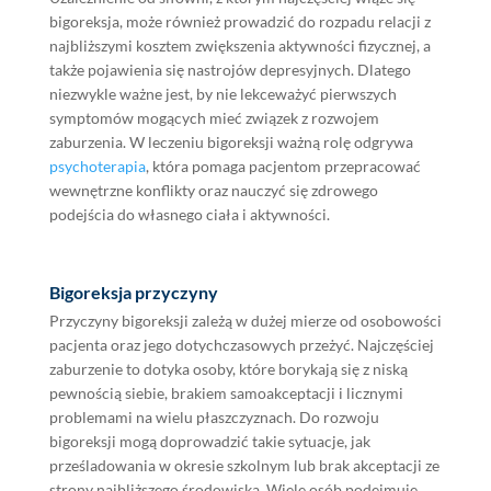
bigoreksja, może również prowadzić do rozpadu relacji z
najbliższymi kosztem zwiększenia aktywności fizycznej, a
także pojawienia się nastrojów depresyjnych. Dlatego
niezwykle ważne jest, by nie lekceważyć pierwszych
symptomów mogących mieć związek z rozwojem
zaburzenia. W leczeniu bigoreksji ważną rolę odgrywa
psychoterapia
, która pomaga pacjentom przepracować
wewnętrzne konflikty oraz nauczyć się zdrowego
podejścia do własnego ciała i aktywności.
Bigoreksja przyczyny
Przyczyny bigoreksji zależą w dużej mierze od osobowości
pacjenta oraz jego dotychczasowych przeżyć. Najczęściej
zaburzenie to dotyka osoby, które borykają się z niską
pewnością siebie, brakiem samoakceptacji i licznymi
problemami na wielu płaszczyznach. Do rozwoju
bigoreksji mogą doprowadzić takie sytuacje, jak
prześladowania w okresie szkolnym lub brak akceptacji ze
strony najbliższego środowiska. Wiele osób podejmuje