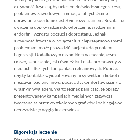
aktywność fizyczną, by uciec od doświadczanego stresu,
problemów zawodowych i emocjonalnych. Samo
uprawianie sportu nie jest złym rozwiązaniem. Regularne
ćwiczenia doprowadzają do odprężenia, wydzielania
endorfin i wzrostu poczucia dobrostanu. Jednak
aktywność fizyczna w połączeniu z nieprzepracowanymi
problemami może prowadzić pacjenta do problemu
bigoreksji. Dodatkowym czynnikiem wzmacniającym
rozwój zaburzenia jest również kult ciała promowany w
mediach i licznych kampaniach reklamowych. Poprzez
częsty kontakt z wyidealizowanymi sylwetkami kobiet i
mężczyzn pacjenci mogą poczuć dyskomfort związany z
własnym wyglądem. Warto jednak pamiętać, że obrazy
prezentowane w kampaniach medialnych zazwyczaj
tworzone są przez wyszkolonych grafików i odbiegają od
rzeczywistego wyglądu człowieka.
Bigoreksja leczenie
Bigoreksja jest problemem, który w głównej mierze