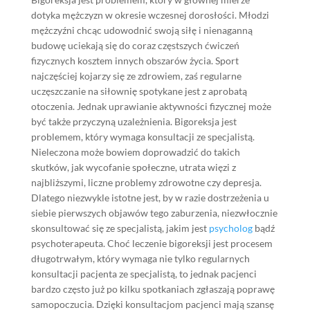
dotyka mężczyzn w okresie wczesnej dorosłości. Młodzi
mężczyźni chcąc udowodnić swoją siłę i nienaganną
budowę uciekają się do coraz częstszych ćwiczeń
fizycznych kosztem innych obszarów życia. Sport
najczęściej kojarzy się ze zdrowiem, zaś regularne
uczęszczanie na siłownię spotykane jest z aprobatą
otoczenia. Jednak uprawianie aktywności fizycznej może
być także przyczyną uzależnienia. Bigoreksja jest
problemem, który wymaga konsultacji ze specjalistą.
Nieleczona może bowiem doprowadzić do takich
skutków, jak wycofanie społeczne, utrata więzi z
najbliższymi, liczne problemy zdrowotne czy depresja.
Dlatego niezwykle istotne jest, by w razie dostrzeżenia u
siebie pierwszych objawów tego zaburzenia, niezwłocznie
skonsultować się ze specjalistą, jakim jest
psycholog
bądź
psychoterapeuta. Choć leczenie bigoreksji jest procesem
długotrwałym, który wymaga nie tylko regularnych
konsultacji pacjenta ze specjalistą, to jednak pacjenci
bardzo często już po kilku spotkaniach zgłaszają poprawę
samopoczucia. Dzięki konsultacjom pacjenci mają szansę