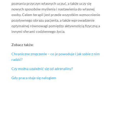
poznania przyczyn własnych uczuć, a także uczy się
nowych sposobów myślenia i nastawienia do własnej
osoby. Celem terapii jest przede wszystkim wzmocnienie
pozytywnego obrazu pacjenta, a także wprowadzenie
optymalnej równowagi pomiędzy aktywnością fizyczną a
innymi sferami codziennego życia.
Zobacz także:
Chroniczne zmęczenie – co je powoduje i jak sobie z nim
radzić?
Czy można uzależnić się od adrenaliny?
Gdy praca staje się nałogiem