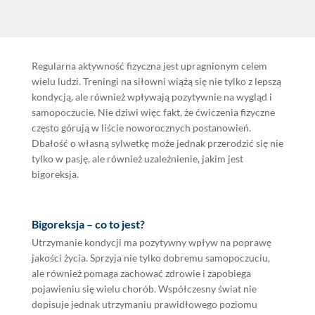
Regularna aktywność fizyczna jest upragnionym celem
wielu ludzi. Treningi na siłowni wiążą się nie tylko z lepszą
kondycją, ale również wpływają pozytywnie na wygląd i
samopoczucie. Nie dziwi więc fakt, że ćwiczenia fizyczne
często górują w liście noworocznych postanowień.
Dbałość o własną sylwetkę może jednak przerodzić się nie
tylko w pasję, ale również uzależnienie, jakim jest
bigoreksja.
Bigoreksja – co to jest?
Utrzymanie kondycji ma pozytywny wpływ na poprawę
jakości życia. Sprzyja nie tylko dobremu samopoczuciu,
ale również pomaga zachować zdrowie i zapobiega
pojawieniu się wielu chorób. Współczesny świat nie
dopisuje jednak utrzymaniu prawidłowego poziomu