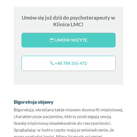
Umów się już dziś do psychoterapeuty w
Klinice LMC!
UMÓW WIZYTĘ
+48 784 355 472
Bigoreksja objawy
Bigoreksja, określana także mianem dysmorfii mięśniowej,
charakteryzuje pacjentów, którzy postrzegają swoją
tkankę mięśniową nieadekwatnie do rzeczywistości.
Spoglądając w lustro często mają przeświadczenie, że
mogą wyglądać lepiej. Mimo licznych osiągnięć