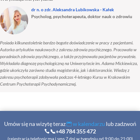
dr n. o zdr. Aleksandra Lubikowska - Kałek
Psycholog, psychoterapeuta, doktor nauk o zdrowiu
Posiada kilkunastoletnie bardzo bogate doświadczenie w pracy z pacjentami.
Autorka artykułów naukowych z zakresu zdrowia psychicznego. Pracowała w
poradniach zdrowia psychicznego, a także przyjmowała pacjentów prywatnie.
Wykładała diagnozę psychologiczną na Uniwersytecie im. Adama Mickiewicza,
gdzie ukończyła zarówno studia magisterskie, jak i doktoranckie. Wiedzę z
zakresu psychoterapii zdobywała podczas 4-letniego Kursu w Krakowskim
Centrum Psychoterapii Psychodynamicznej.
Umów się na wizytę teraz
w kalendarzu
lub zadzwoń
📞+48 784 355 472
(rejestracja telefoniczna i sms 7 dni w tygodniu od 9:00 do 21:00)