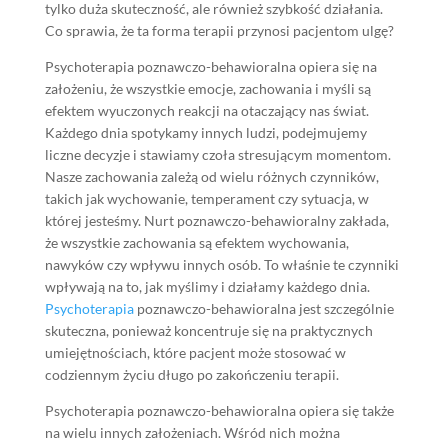
tylko duża skuteczność, ale również szybkość działania.
Co sprawia, że ta forma terapii przynosi pacjentom ulgę?
Psychoterapia poznawczo-behawioralna opiera się na
założeniu, że wszystkie emocje, zachowania i myśli są
efektem wyuczonych reakcji na otaczający nas świat.
Każdego dnia spotykamy innych ludzi, podejmujemy
liczne decyzje i stawiamy czoła stresującym momentom.
Nasze zachowania zależą od wielu różnych czynników,
takich jak wychowanie, temperament czy sytuacja, w
której jesteśmy. Nurt poznawczo-behawioralny zakłada,
że wszystkie zachowania są efektem wychowania,
nawyków czy wpływu innych osób. To właśnie te czynniki
wpływają na to, jak myślimy i działamy każdego dnia.
Psychoterapia
poznawczo-behawioralna jest szczególnie
skuteczna, ponieważ koncentruje się na praktycznych
umiejętnościach, które pacjent może stosować w
codziennym życiu długo po zakończeniu terapii.
Psychoterapia poznawczo-behawioralna opiera się także
na wielu innych założeniach. Wśród nich można