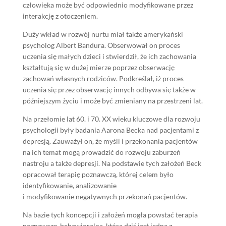
człowieka może być odpowiednio modyfikowane przez
interakcję z otoczeniem.
Duży wkład w rozwój nurtu miał także amerykański
psycholog Albert Bandura. Obserwował on proces
uczenia się małych dzieci i stwierdził, że ich zachowania
kształtują się w dużej mierze poprzez obserwację
zachowań własnych rodziców. Podkreślał, iż proces
uczenia się przez obserwację innych odbywa się także w
późniejszym życiu i może być zmieniany na przestrzeni lat.
Na przełomie lat 60. i 70. XX wieku kluczowe dla rozwoju
psychologii były badania Aarona Becka nad pacjentami z
depresją. Zauważył on, że myśli i przekonania pacjentów
na ich temat mogą prowadzić do rozwoju zaburzeń
nastroju a także depresji. Na podstawie tych założeń Beck
opracował terapię poznawczą, której celem było
identyfikowanie, analizowanie
i modyfikowanie negatywnych przekonań pacjentów.
Na bazie tych koncepcji i założeń mogła powstać terapia
poznawczo-behawioralna, która dziś jest jedną z