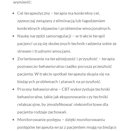
wymienić:
Cel terapeutyczny – terapia ma konkretny cel,
zazwyczaj związany z eliminacją lub łagodzeniem
konkretnych objawów i problemów emocjonalnych.
Naukę narzędzi samoregulacji – w trakcie terapii
pacjenci uczą się skutecznych technik radzenia sobie ze
stresem i trudnymi emocjami.
Zorientowanie na teraźniejszość i przyszłość – terapia
poznawczo-behawioralna rzadko porusza przeszłość
pacjenta. W trakcie spotkań terapeuta skupia się na
bieżących problemach i planach na przyszłość.
Procesy behawioralne – CBT wykorzystuje techniki
behawioralne, takie jak eksponowanie czy techniki
relaksacyjne, by zmodyfikować niekomfortowe dla
pacjenta rodzaje zachowań.
Monitorowanie postępu – dzięki monitorowaniu
postępów terapeuta wraz z pacjentem mogą na bieżąco