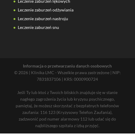
Leczenie zaburzeń lękowych
Leczenie zaburzeń odżywiania
Leczenie zaburzeń nastroju
Leczenie zaburzeń snu
Informacja o przetwarzaniu danych osobowych
© 2026 | Klinika LMC - Wszelkie prawa zastrzeżone | NIP:
7831837106 | KRS: 0000900724
Jeśli Ty lub ktoś z Twoich bliskich znajduje się w stanie
nagłego zagrożenia życia lub kryzysu psychicznego,
pamiętaj, że możesz skorzystać z bezpłatnych telefonów
zaufania: 116 123 (Kryzysowy Telefon Zaufania),
zadzwonić pod numer alarmowy 112 lub udać się do
najbliższego szpitala z izbą przyjęć.