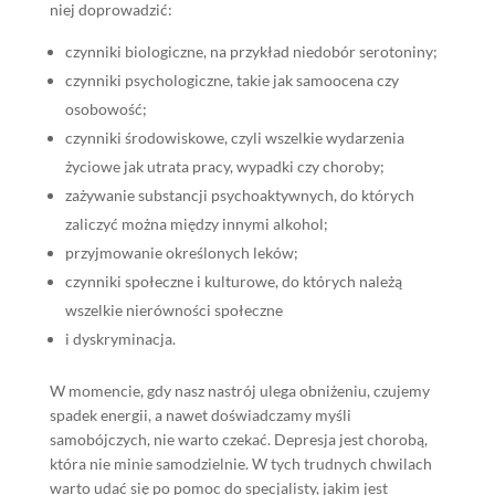
niej doprowadzić:
czynniki biologiczne, na przykład niedobór serotoniny;
czynniki psychologiczne, takie jak samoocena czy
osobowość;
czynniki środowiskowe, czyli wszelkie wydarzenia
życiowe jak utrata pracy, wypadki czy choroby;
zażywanie substancji psychoaktywnych, do których
zaliczyć można między innymi alkohol;
przyjmowanie określonych leków;
czynniki społeczne i kulturowe, do których należą
wszelkie nierówności społeczne
i dyskryminacja.
W momencie, gdy nasz nastrój ulega obniżeniu, czujemy
spadek energii, a nawet doświadczamy myśli
samobójczych, nie warto czekać. Depresja jest chorobą,
która nie minie samodzielnie. W tych trudnych chwilach
warto udać się po pomoc do specjalisty, jakim jest