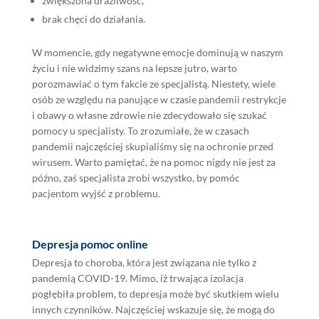
zwiększona drażliwość,
brak chęci do działania.
W momencie, gdy negatywne emocje dominują w naszym
życiu i nie widzimy szans na lepsze jutro, warto
porozmawiać o tym fakcie ze specjalistą. Niestety, wiele
osób ze względu na panujące w czasie pandemii restrykcje
i obawy o własne zdrowie nie zdecydowało się szukać
pomocy u specjalisty. To zrozumiałe, że w czasach
pandemii najczęściej skupialiśmy się na ochronie przed
wirusem. Warto pamiętać, że na pomoc nigdy nie jest za
późno, zaś specjalista zrobi wszystko, by pomóc
pacjentom wyjść z problemu.
Depresja pomoc online
Depresja to choroba, która jest związana nie tylko z
pandemią COVID-19. Mimo, iż trwająca izolacja
pogłębiła problem, to depresja może być skutkiem wielu
innych czynników. Najczęściej wskazuje się, że mogą do