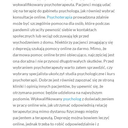
wykwalifikowany psychoterapeuta. Pacjenci mogą udać
się na terapię do gabinetu psychologa, jak również wybrać
konsultacje online.
Psychoterapia
prowadzona zdalnie
może być szczególnie pomocna dla osób, które podczas
pandemii utraciły pewność siebie w kontaktach
społecznych lub wciąż odczuwają lęk przed
wychodzeniem z domu. Niektórzy pacjenci zmagający się
z depresją szukają pomocy online za darmo. Mimo, że
darmowa pomoc online brzmi obiecująco, najczęściej jest
ona doraźna i nie przynosi długotrwałych skutków. Przed
wybraniem psychoterapeuty warto zatem sprawdzić, czy
wybrany specjalista ukończył studia psychologiczne i kurs
psychoterapii. Dobrze jest również zapoznać się ze stroną
kliniki i opinią innych pacjentów, by upewnić się, że
otrzymana pomoc będzie udzielona na najwyższym
poziomie. Wykwalifikowany
psycholog
z doświadczeniem
w pracy online wie, jak utrzymać odpowiednią relację
terapeutyczną mimo dystansu fizycznego między
pacjentem a terapeutą. Depresję można bowiem leczyć
online, jednak trzeba to robić odpowiedzialnie i z