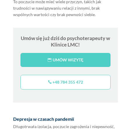
To poczucie może mieć wiele przyczyn, takich jak
trudności w nawiązywaniu relacji z innymi, brak
wspólnych wartości czy brak pewności siebie.
Umów się już dziś do psychoterapeuty w
Klinice LMC!
UMÓW WIZYTĘ
+48 784 355 472
Depresja w czasach pandemii
Długotrwała izolacja, poczucie zagrożenia i niepewność,