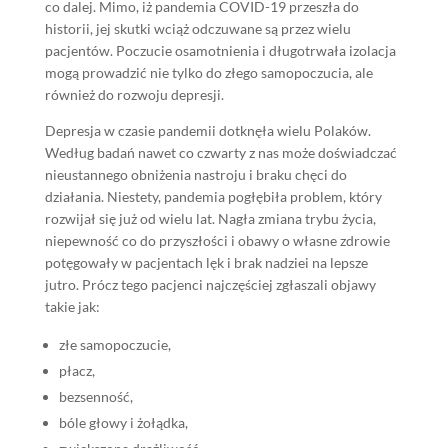
co dalej. Mimo, iż pandemia COVID-19 przeszła do
historii, jej skutki wciąż odczuwane są przez wielu
pacjentów. Poczucie osamotnienia i długotrwała izolacja
mogą prowadzić nie tylko do złego samopoczucia, ale
również do rozwoju depresji.
Depresja w czasie pandemii dotknęła wielu Polaków.
Według badań nawet co czwarty z nas może doświadczać
nieustannego obniżenia nastroju i braku chęci do
działania. Niestety, pandemia pogłębiła problem, który
rozwijał się już od wielu lat. Nagła zmiana trybu życia,
niepewność co do przyszłości i obawy o własne zdrowie
potęgowały w pacjentach lęk i brak nadziei na lepsze
jutro. Prócz tego pacjenci najczęściej zgłaszali objawy
takie jak:
złe samopoczucie,
płacz,
bezsenność,
bóle głowy i żołądka,