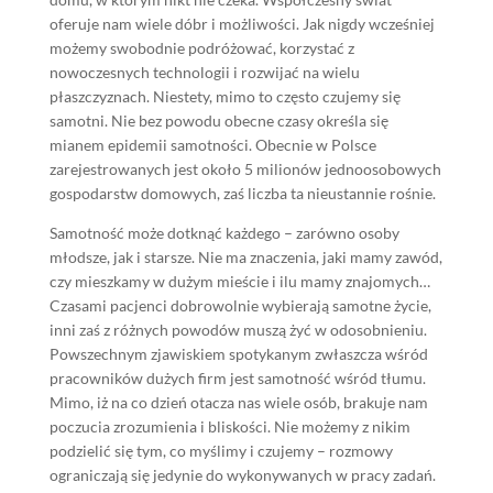
oferuje nam wiele dóbr i możliwości. Jak nigdy wcześniej
możemy swobodnie podróżować, korzystać z
nowoczesnych technologii i rozwijać na wielu
płaszczyznach. Niestety, mimo to często czujemy się
samotni. Nie bez powodu obecne czasy określa się
mianem epidemii samotności. Obecnie w Polsce
zarejestrowanych jest około 5 milionów jednoosobowych
gospodarstw domowych, zaś liczba ta nieustannie rośnie.
Samotność może dotknąć każdego – zarówno osoby
młodsze, jak i starsze. Nie ma znaczenia, jaki mamy zawód,
czy mieszkamy w dużym mieście i ilu mamy znajomych…
Czasami pacjenci dobrowolnie wybierają samotne życie,
inni zaś z różnych powodów muszą żyć w odosobnieniu.
Powszechnym zjawiskiem spotykanym zwłaszcza wśród
pracowników dużych firm jest samotność wśród tłumu.
Mimo, iż na co dzień otacza nas wiele osób, brakuje nam
poczucia zrozumienia i bliskości. Nie możemy z nikim
podzielić się tym, co myślimy i czujemy – rozmowy
ograniczają się jedynie do wykonywanych w pracy zadań.